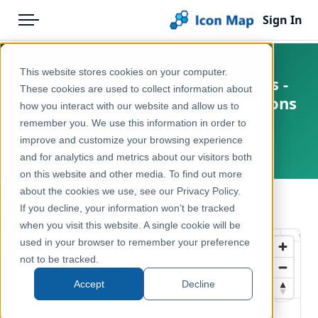
Sign In
Menu
Products
Home
This website stores cookies on your computer.
France - Ile de France Mobilities -
Pricing
Products
These cookies are used to collect information about
Transit Stops Reference – Relations
how you interact with our website and allow us to
Solutions
Icon Map Catalog
(Relations)
remember you. We use this information in order to
improve and customize your browsing experience
Blog
France, Île-de-France
Europe
and for analytics and metrics about our visitors both
Help & Support
on this website and other media. To find out more
Transport, Mobility & Infrastructure
about the cookies we use, see our Privacy Policy.
Portal
← Back to Catalog
If you decline, your information won’t be tracked
when you visit this website. A single cookie will be
used in your browser to remember your preference
not to be tracked.
Accept
Decline