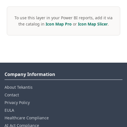
To use this layer in your Power BI reports, add it via
the catalog in
Icon Map Pro
or
Icon Map Slicer
.
Company Information
About Tekantis
Contact
Privacy Policy
EULA
Healthcare Compliance
AI Act Compliance