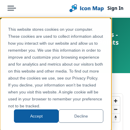
Sign In
Menu
Products
Home
This website stores cookies on your computer.
France - Ile de France Mobilities -
Pricing
Products
These cookies are used to collect information about
Véligo Bike Rental Contact Points
how you interact with our website and allow us to
Solutions
Icon Map Catalog
(Points de contact Véligo)
remember you. We use this information in order to
improve and customize your browsing experience
Blog
France, Île-de-France
Europe
and for analytics and metrics about our visitors both
Help & Support
on this website and other media. To find out more
Transport, Mobility & Infrastructure
about the cookies we use, see our Privacy Policy.
Portal
← Back to Catalog
If you decline, your information won’t be tracked
when you visit this website. A single cookie will be
used in your browser to remember your preference
not to be tracked.
Accept
Decline