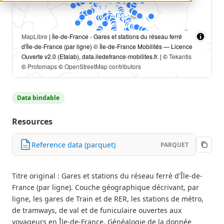
MapLibre
| Île-de-France - Gares et stations du réseau ferré
d'Île-de-France (par ligne) © Île-de-France Mobilités — Licence
Ouverte v2.0 (Etalab), data.iledefrance-mobilites.fr. | ©
Tekantis
©
Protomaps
©
OpenStreetMap contributors
Data bindable
Resources
Reference data (parquet)
PARQUET
Titre original : Gares et stations du réseau ferré d'Île-de-
France (par ligne). Couche géographique décrivant, par
ligne, les gares de Train et de RER, les stations de métro,
de tramways, de val et de funiculaire ouvertes aux
voyageurs en Île-de-France. Généalogie de la donnée