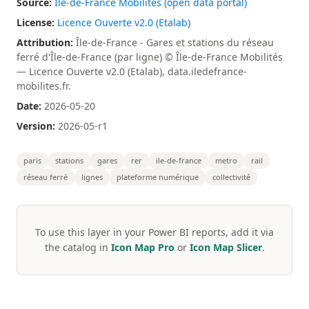
Source:
Île-de-France Mobilités (open data portal)
License:
Licence Ouverte v2.0 (Etalab)
Attribution:
Île-de-France - Gares et stations du réseau
ferré d'Île-de-France (par ligne) © Île-de-France Mobilités
— Licence Ouverte v2.0 (Etalab), data.iledefrance-
mobilites.fr.
Date:
2026-05-20
Version:
2026-05-r1
paris
stations
gares
rer
ile-de-france
metro
rail
réseau ferré
lignes
plateforme numérique
collectivité
To use this layer in your Power BI reports, add it via
the catalog in
Icon Map Pro
or
Icon Map Slicer
.