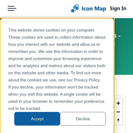
Sign In
Menu
Products
Home
This website stores cookies on your computer.
France - Ile de France Mobilities -
Pricing
Products
These cookies are used to collect information about
Rail Network Stations by Line
how you interact with our website and allow us to
Solutions
Icon Map Catalog
(Gares et stations par ligne)
remember you. We use this information in order to
improve and customize your browsing experience
Blog
France, Île-de-France
Europe
and for analytics and metrics about our visitors both
Help & Support
on this website and other media. To find out more
Transport, Mobility & Infrastructure
about the cookies we use, see our Privacy Policy.
Portal
← Back to Catalog
If you decline, your information won’t be tracked
when you visit this website. A single cookie will be
used in your browser to remember your preference
not to be tracked.
Accept
Decline