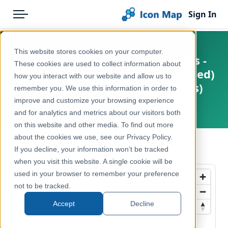
Sign In
Menu
Products
Home
This website stores cookies on your computer.
France - Ile de France Mobilities -
Pricing
Products
These cookies are used to collect information about
Rail Network Stations (Generalised)
how you interact with our website and allow us to
Solutions
Icon Map Catalog
(Gares et stations généralisées)
remember you. We use this information in order to
improve and customize your browsing experience
Blog
France, Île-de-France
Europe
and for analytics and metrics about our visitors both
Help & Support
on this website and other media. To find out more
Transport, Mobility & Infrastructure
about the cookies we use, see our Privacy Policy.
Portal
← Back to Catalog
If you decline, your information won’t be tracked
when you visit this website. A single cookie will be
used in your browser to remember your preference
not to be tracked.
Accept
Decline