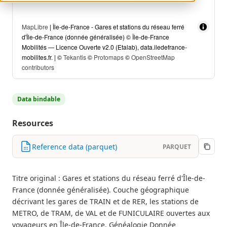
MapLibre
| Île-de-France - Gares et stations du réseau ferré
d'Île-de-France (donnée généralisée) © Île-de-France
Mobilités — Licence Ouverte v2.0 (Etalab), data.iledefrance-
mobilites.fr. | ©
Tekantis
©
Protomaps
©
OpenStreetMap
contributors
Data bindable
Resources
Reference data (parquet)
PARQUET
Titre original : Gares et stations du réseau ferré d'Île-de-
France (donnée généralisée). Couche géographique
décrivant les gares de TRAIN et de RER, les stations de
METRO, de TRAM, de VAL et de FUNICULAIRE ouvertes aux
voyageurs en Île-de-France. Généalogie Donnée