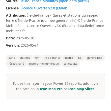
Source:
Île-de-France Mobilités (open data portal)
License:
Licence Ouverte v2.0 (Etalab)
Attribution:
Île-de-France - Gares et stations du réseau
ferré d'Île-de-France (donnée généralisée) © Île-de-France
Mobilités — Licence Ouverte v2.0 (Etalab), data.iledefrance-
mobilites.fr.
Date:
2026-05-20
Version:
2026-05-r1
paris
stations
rer
ile-de-france
metro
rail
generalised
réseau ferré
plateforme numérique
collectivité
To use this layer in your Power BI reports, add it via
the catalog in
Icon Map Pro
or
Icon Map Slicer
.