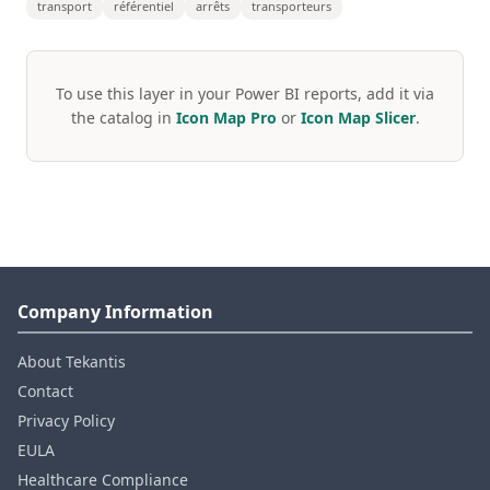
transport
référentiel
arrêts
transporteurs
To use this layer in your Power BI reports, add it via
the catalog in
Icon Map Pro
or
Icon Map Slicer
.
Company Information
About Tekantis
Contact
Privacy Policy
EULA
Healthcare Compliance