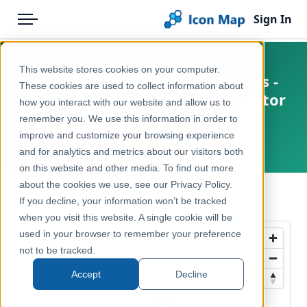
Sign In
Menu
Products
Home
This website stores cookies on your computer.
France - Ile de France Mobilities -
Pricing
Products
These cookies are used to collect information about
Transit Stops Reference – Operator
how you interact with our website and allow us to
Solutions
Icon Map Catalog
Stops (Arrêts transporteur)
remember you. We use this information in order to
improve and customize your browsing experience
Blog
France, Île-de-France
Europe
and for analytics and metrics about our visitors both
Help & Support
on this website and other media. To find out more
Transport, Mobility & Infrastructure
about the cookies we use, see our Privacy Policy.
Portal
← Back to Catalog
If you decline, your information won’t be tracked
when you visit this website. A single cookie will be
used in your browser to remember your preference
not to be tracked.
Accept
Decline